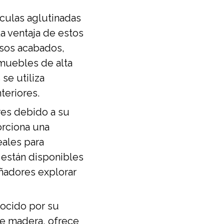
culas aglutinadas
La ventaja de estos
ersos acabados,
 muebles de alta
se utiliza
teriores.
es debido a su
orciona una
eales para
 están disponibles
eñadores explorar
ocido por su
de madera, ofrece