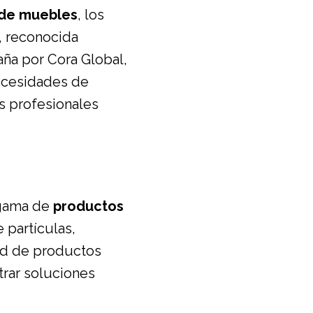
n de muebles
, los
, reconocida
aña por Cora Global,
necesidades de
os profesionales
 gama de
productos
 partículas,
ad de productos
trar soluciones